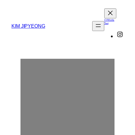
콘
텐
츠
CV
Works
Text
KIM JIPYEONG
로
Insta
바
로
가
기